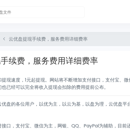
云优盘提现手续费，服务费用详细费率
现手续费，服务费用详细费率
提现速度，1元起提现。网站将不断增加支付接口，支付宝、微信
们也已经可以完全将收入提现会扣除的费用提前公布。
云优盘的各位用户，以优为主，以云为基，以盘为理，云优盘平
接口，支付宝、微信为主，网银、QQ、PayPal为辅助，目