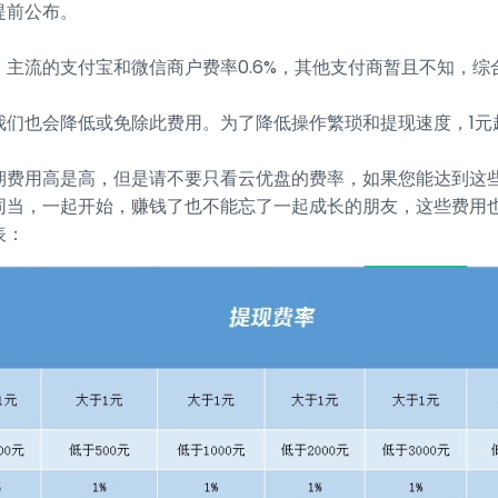
提前公布。
主流的支付宝和微信商户费率0.6%，其他支付商暂且不知，综
我们也会降低或免除此费用。为了降低操作繁琐和提现速度，1元
期费用高是高，但是请不要只看云优盘的费率，如果您能达到这
同当，一起开始，赚钱了也不能忘了一起成长的朋友，这些费用
表：