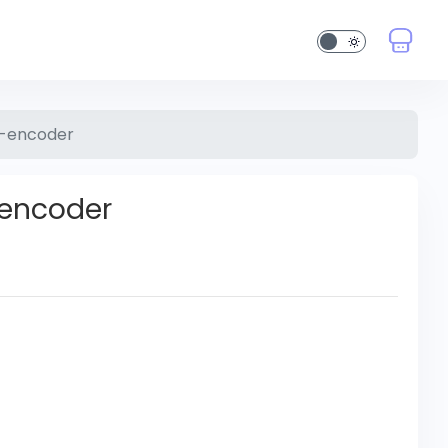
encoder
ncoder