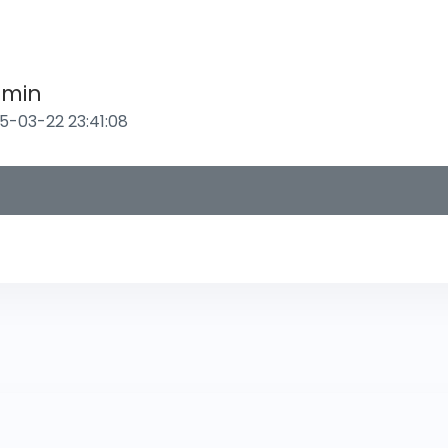
min
5-03-22 23:41:08
订单验证
云上接口
友情链接
公测版本 